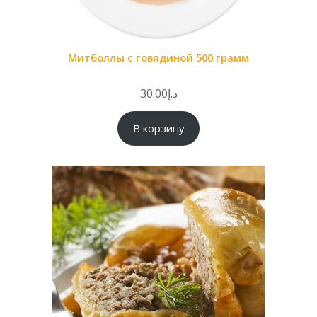
Митболлы с говядиной 500 грамм
30.00
د.إ
В корзину