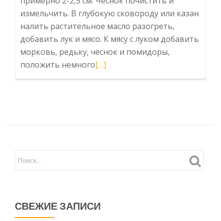
примерно 2-2,5 см. Чеснок почистить и
измельчить. В глубокую сковороду или казан
налить растительное масло разогреть,
добавить лук и мясо. К мясу с луком добавить
морковь, редьку, чеснок и помидоры,
Читать
положить немного
[…]
больше
про
ЛАГМАН
УЙГУРСКИЙ
СВЕЖИЕ ЗАПИСИ