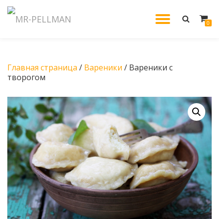
МОБИЛ
0
Перейти
к
НАВИГ
содержанию
Главная страница
/
Вареники
/ Вареники с
творогом