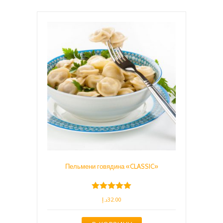
Пельмени говядина «CLASSIC»
Оценка
د.إ
32.00
5.00
из 5