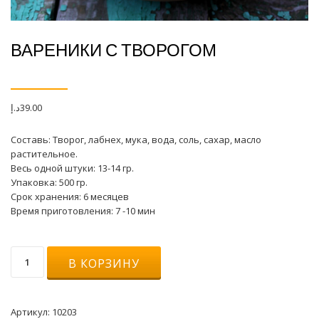
ВАРЕНИКИ С ТВОРОГОМ
د.إ
39.00
Составь: Творог, лабнех, мука, вода, соль, сахар, масло
растительное.
Весь одной штуки: 13-14 гр.
Упаковка: 500 гр.
Срок хранения: 6 месяцев
Время приготовления: 7 -10 мин
Количество
В КОРЗИНУ
товара
Вареники
с
творогом
Артикул:
10203