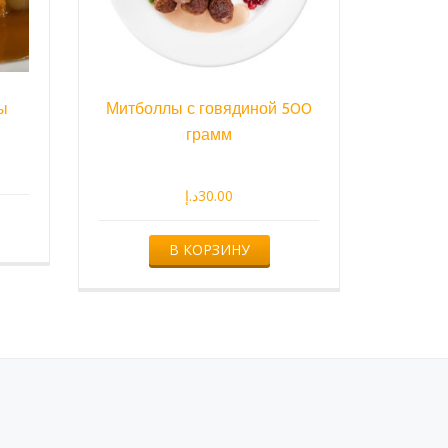
ы
Митболлы с говядиной 500
грамм
د.إ
30.00
В КОРЗИНУ