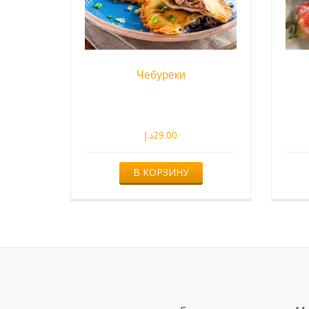
Чебуреки
د.إ
29.00
В КОРЗИНУ
Другорядное