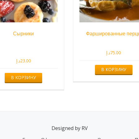
Сырники
Фаршированные перц
د.إ
75.00
د.إ
23.00
В КОРЗИНУ
В КОРЗИНУ
Designed by RV