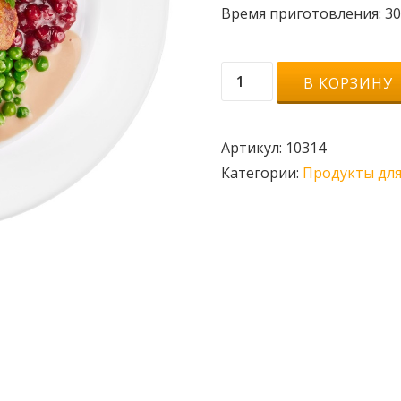
Время приготовления: 3
Количество
В КОРЗИНУ
товара
Митболлы
Артикул:
10314
куриные
Категории:
Продукты для
500грамм